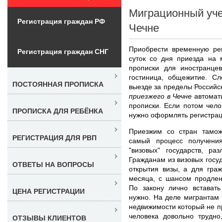
Миграционный уче
Регистрация граждан РФ
Чечне
Приобрести временную рег
Регистрация граждан СНГ
суток со дня приезда на 
прописки для иностранцев
гостиница, общежитие. Сл
ПОСТОЯННАЯ ПРОПИСКА
выезде за пределы Россий
приезжего в Чечне
автомати
прописки. Если потом чело
ПРОПИСКА ДЛЯ РЕБЁНКА
нужно оформлять регистрац
Приезжим со стран тамож
РЕГИСТРАЦИЯ ДЛЯ РВП
самый процесс получени
"визовых" государств, ра
Гражданам из визовых госу
ОТВЕТЫ НА ВОПРОСЫ
открытия визы, а для гра
месяца, с шансом продлен
По закону лично встават
ЦЕНА РЕГИСТРАЦИИ
нужно. На деле мигрантам 
недвижимости который не пр
человека довольно трудно
ОТЗЫВЫ КЛИЕНТОВ